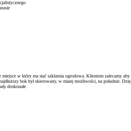
jalistycznego
arasie
 miejsce w który ma stać szklarnia ogrodowa. Klientom zalecamy aby s
najdłuższy bok był skierowany, w miarę możliwości, na południe. Dzię
iały doskonałe